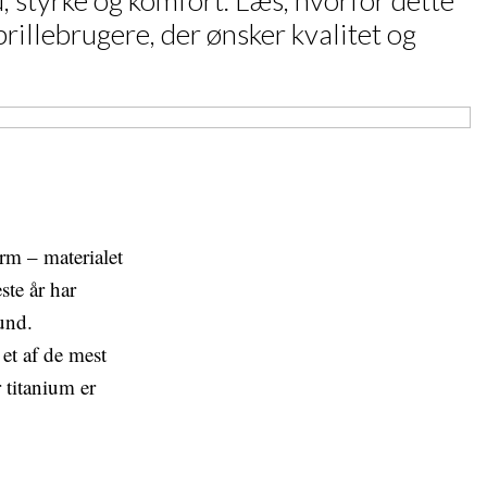
 styrke og komfort. Læs, hvorfor dette
rillebrugere, der ønsker kvalitet og
rm – materialet
ste år har
und.
et af de mest
 titanium er