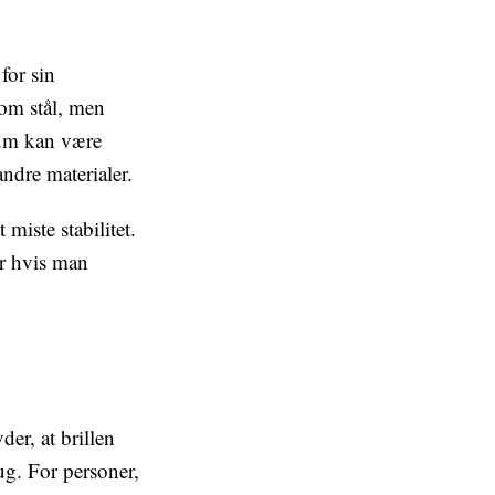
for sin
som stål, men
nium kan være
andre materialer.
miste stabilitet.
ær hvis man
der, at brillen
ug. For personer,