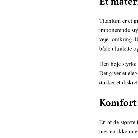
Et mater
Titanium er et gr
imponerende styr
vejer omkring 40
både ultralette 
Den høje styrke g
Det giver et ele
ønsker et diskret
Komfort 
En af de største 
næsten ikke mærk