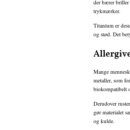
der bærer brille
trykmærker.
Titanium er desu
og stød. Det bet
Allergiv
Mange mennesker 
metaller, som for
biokompatibelt o
Derudover ruster
gør materialet sæ
og kulde.