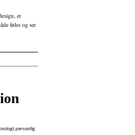
design, er
åde føles og ser
tion
knologi, personlig