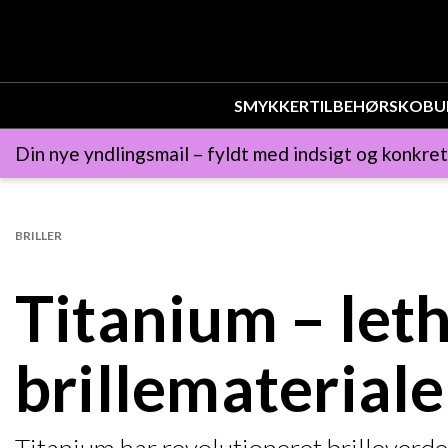
SMYKKER
TILBEHØR
SKO
BU
Din nye yndlingsmail – fyldt med indsigt og konkret
BRILLER
Titanium – leth
brillemateriale