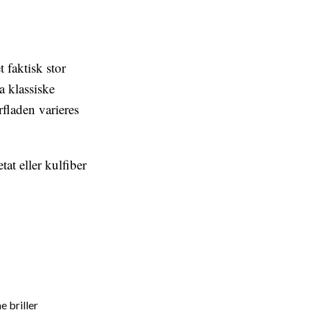
 faktisk stor
ra klassiske
rfladen varieres
t eller kulfiber
e briller