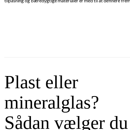
tilpasning og bæredygtige materialer er med til at definere fre
Plast eller
mineralglas?
Sådan vælger du