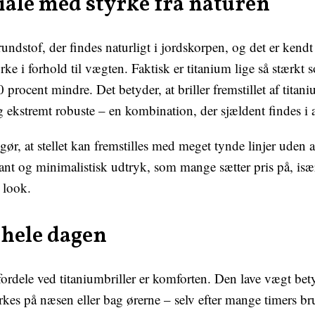
iale med styrke fra naturen
undstof, der findes naturligt i jordskorpen, og det er kendt 
ke i forhold til vægten. Faktisk er titanium lige så stærkt 
 procent mindre. Det betyder, at briller fremstillet af tita
og ekstremt robuste – en kombination, der sjældent findes i 
ør, at stellet kan fremstilles med meget tynde linjer uden at 
gant og minimalistisk udtryk, som mange sætter pris på, is
 look.
hele dagen
fordele ved titaniumbriller er komforten. Den lave vægt bety
es på næsen eller bag ørerne – selv efter mange timers br