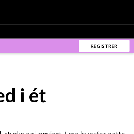
REGISTRER
d i ét