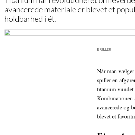
Titanium har revolutioneret brilleverde
avancerede materiale er blevet et populæ
holdbarhed i ét.
BRILLER
Når man vælger e
spiller en afgør
titanium vundet 
Kombinationen af
avancerede og be
blevet et favorit