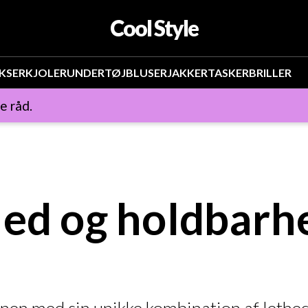
Cool Style
KSER
KJOLER
UNDERTØJ
BLUSER
JAKKER
TASKER
BRILLER
e råd.
ed og holdbarhe