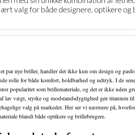
nen med sin unikke kombination af lethed,
rt valg for både designere, optikere og b
t par nye briller, handler det ikke kun om design og pasfo
ende rolle for både komfort, holdbarhed og udtryk. I de sene
stor popularitet som brillemateriale, og det er ikke uden gr
 lav vægt, styrke og modstandsdygtighed gør titanium til 
hagelige valg på markedet. Her ser vi nærmere på, hvorfor
materiale blandt både optikere og brillebrugere.