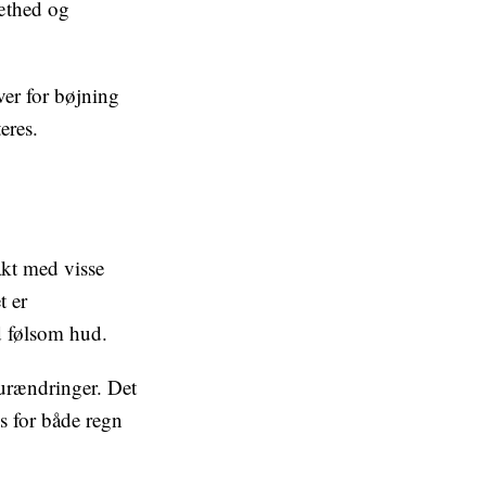
ræthed og
ver for bøjning
eres.
akt med visse
t er
ed følsom hud.
turændringer. Det
es for både regn