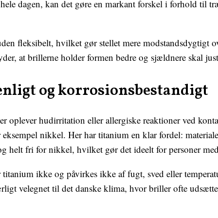
r hele dagen, kan det gøre en markant forskel i forhold til t
den fleksibelt, hvilket gør stellet mere modstandsdygtigt o
yder, at brillerne holder formen bedre og sjældnere skal just
enligt og korrosionsbestandigt
oplever hudirritation eller allergiske reaktioner ved kont
 eksempel nikkel. Her har titanium en klar fordel: materiale
g helt fri for nikkel, hvilket gør det ideelt for personer m
 titanium ikke og påvirkes ikke af fugt, sved eller tempera
rligt velegnet til det danske klima, hvor briller ofte udsætt