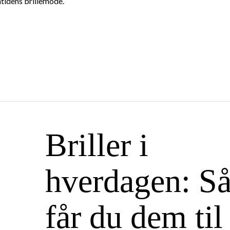
mtidens brillemode.
Briller i
hverdagen: S
får du dem til 