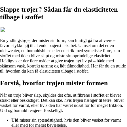
Slappe trøjer? Sådan får du elasticiteten
tilbage i stoffet
En yndlingstrøje, der mister sin form, kan hurtigt gå fra at være et
favoritstykke tøj til at ende bagerst i skabet. Uanset om det er en
uldsweater, en bomuldsbluse eller en strik med syntetiske fibre, kan
stoffet med tiden blive slapt og miste sin oprindelige elasticitet.
Heldigvis er der flere måder at give trøjen nyt liv på – både med
skånsom vask, korrekt tørring og lidt tålmodighed. Her får du en guide
til, hvordan du kan få elasticiteten tilbage i stoffet.
Forstå, hvorfor trøjen mister formen
Når en trøje bliver slap, skyldes det ofte, at fibrene i stoffet er blevet
strakt eller beskadiget. Det kan ske, hvis trøjen hænger til tørre, bliver
vasket for varmt, eller hvis den har været udsat for for meget friktion.
Uld og bomuld reagerer forskelligt:
Uld
mister sin spændstighed, hvis den bliver vasket for varmt
eller med for meget bevægelse.