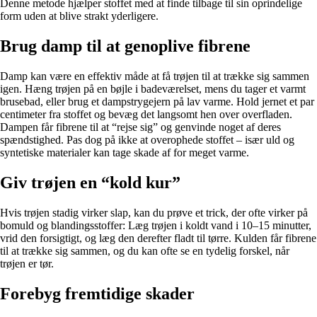
Denne metode hjælper stoffet med at finde tilbage til sin oprindelige
form uden at blive strakt yderligere.
Brug damp til at genoplive fibrene
Damp kan være en effektiv måde at få trøjen til at trække sig sammen
igen. Hæng trøjen på en bøjle i badeværelset, mens du tager et varmt
brusebad, eller brug et dampstrygejern på lav varme. Hold jernet et par
centimeter fra stoffet og bevæg det langsomt hen over overfladen.
Dampen får fibrene til at “rejse sig” og genvinde noget af deres
spændstighed. Pas dog på ikke at overophede stoffet – især uld og
syntetiske materialer kan tage skade af for meget varme.
Giv trøjen en “kold kur”
Hvis trøjen stadig virker slap, kan du prøve et trick, der ofte virker på
bomuld og blandingsstoffer: Læg trøjen i koldt vand i 10–15 minutter,
vrid den forsigtigt, og læg den derefter fladt til tørre. Kulden får fibrene
til at trække sig sammen, og du kan ofte se en tydelig forskel, når
trøjen er tør.
Forebyg fremtidige skader