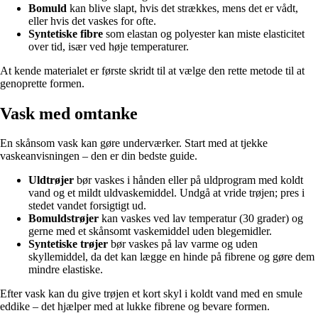
Bomuld
kan blive slapt, hvis det strækkes, mens det er vådt,
eller hvis det vaskes for ofte.
Syntetiske fibre
som elastan og polyester kan miste elasticitet
over tid, især ved høje temperaturer.
At kende materialet er første skridt til at vælge den rette metode til at
genoprette formen.
Vask med omtanke
En skånsom vask kan gøre underværker. Start med at tjekke
vaskeanvisningen – den er din bedste guide.
Uldtrøjer
bør vaskes i hånden eller på uldprogram med koldt
vand og et mildt uldvaskemiddel. Undgå at vride trøjen; pres i
stedet vandet forsigtigt ud.
Bomuldstrøjer
kan vaskes ved lav temperatur (30 grader) og
gerne med et skånsomt vaskemiddel uden blegemidler.
Syntetiske trøjer
bør vaskes på lav varme og uden
skyllemiddel, da det kan lægge en hinde på fibrene og gøre dem
mindre elastiske.
Efter vask kan du give trøjen et kort skyl i koldt vand med en smule
eddike – det hjælper med at lukke fibrene og bevare formen.