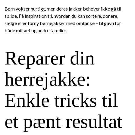
Børn vokser hurtigt, men deres jakker behøver ikke gå til
spilde. Få inspiration til, hvordan du kan sortere, donere,
sælge eller forny børnejakker med omtanke – til gavn for
både miljøet og andre familier.
Reparer din
herrejakke:
Enkle tricks til
et pænt resultat