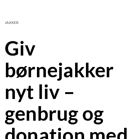
JAKKER
Giv
børnejakker
nyt liv –
genbrug og
donation med