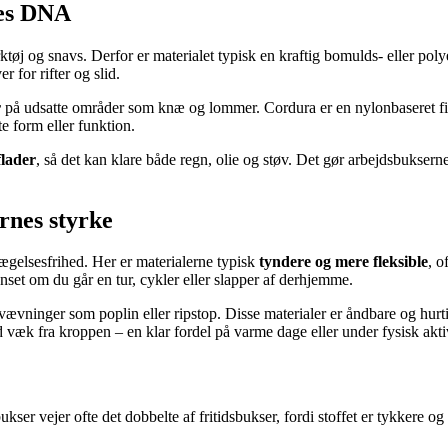
nes DNA
ktøj og snavs. Derfor er materialet typisk en kraftig bomulds- eller poly
 for rifter og slid.
r
på udsatte områder som knæ og lommer. Cordura er en nylonbaseret fiber
e form eller funktion.
flader
, så det kan klare både regn, olie og støv. Det gør arbejdsbuksern
rnes styrke
ægelsesfrihed. Her er materialerne typisk
tyndere og mere fleksible
, o
set om du går en tur, cykler eller slapper af derhjemme.
 vævninger som poplin eller ripstop. Disse materialer er åndbare og hurt
væk fra kroppen – en klar fordel på varme dage eller under fysisk aktiv
ukser vejer ofte det dobbelte af fritidsbukser, fordi stoffet er tykker