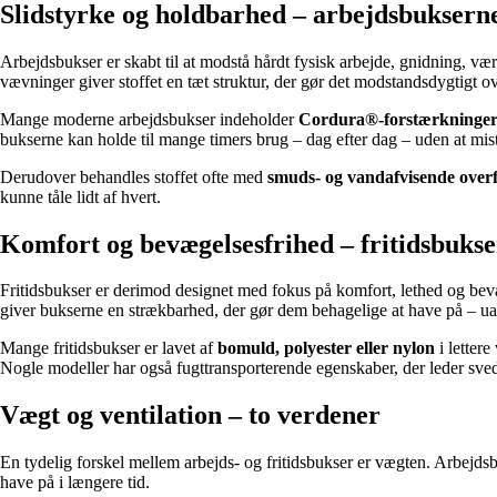
Slidstyrke og holdbarhed – arbejdsbukser
Arbejdsbukser er skabt til at modstå hårdt fysisk arbejde, gnidning, vær
vævninger giver stoffet en tæt struktur, der gør det modstandsdygtigt over
Mange moderne arbejdsbukser indeholder
Cordura®-forstærkninge
bukserne kan holde til mange timers brug – dag efter dag – uden at mist
Derudover behandles stoffet ofte med
smuds- og vandafvisende over
kunne tåle lidt af hvert.
Komfort og bevægelsesfrihed – fritidsbukse
Fritidsbukser er derimod designet med fokus på komfort, lethed og bev
giver bukserne en strækbarhed, der gør dem behagelige at have på – uan
Mange fritidsbukser er lavet af
bomuld, polyester eller nylon
i lettere
Nogle modeller har også fugttransporterende egenskaber, der leder sved 
Vægt og ventilation – to verdener
En tydelig forskel mellem arbejds- og fritidsbukser er vægten. Arbejdsb
have på i længere tid.