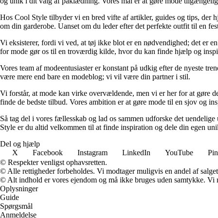
og unik i dit valg af påklædning. Vores mål er at gøre mode tilgængelig f
Hos Cool Style tilbyder vi en bred vifte af artikler, guides og tips, de
om din garderobe. Uanset om du leder efter det perfekte outfit til en fes
Vi eksisterer, fordi vi ved, at tøj ikke blot er en nødvendighed; det er 
for mode gør os til en troværdig kilde, hvor du kan finde hjælp og inspir
Vores team af modeentusiaster er konstant på udkig efter de nyeste trend
være mere end bare en modeblog; vi vil være din partner i stil.
Vi forstår, at mode kan virke overvældende, men vi er her for at gøre de
finde de bedste tilbud. Vores ambition er at gøre mode til en sjov og insp
Så tag del i vores fællesskab og lad os sammen udforske det uendelige u
Style er du altid velkommen til at finde inspiration og dele din egen uni
Del og hjælp
X
Facebook
Instagram
LinkedIn
YouTube
Pin
© Respekter venligst ophavsretten.
© Alle rettigheder forbeholdes. Vi modtager muligvis en andel af salget,
© Alt indhold er vores ejendom og må ikke bruges uden samtykke. Vi mod
Oplysninger
Guide
Spørgsmål
Anmeldelse