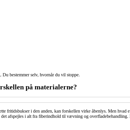
g. Du bestemmer selv, hvornår du vil stoppe.
orskellen på materialerne?
tte fritidsbukser i den anden, kan forskellen virke åbenlys. Men hvad er
g det afspejles i alt fra fiberindhold til vævning og overfladebehandling