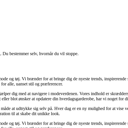
g. Du bestemmer selv, hvornår du vil stoppe.
 mode og tøj. Vi brænder for at bringe dig de nyeste trends, inspirerende 
or alle, uanset stil og præferencer.
r hjælper dig med at navigere i modeverdenen. Vores indhold er skrædders
t eller blot ønsker at opdatere din hverdagsgarderobe, har vi noget for d
en måde at udtrykke sig selv på. Hver dag er en ny mulighed for at vise v
ation til at skabe dit unikke look.
 mode og tøj. Vi brænder for at bringe dig de nyeste trends, inspirerende 