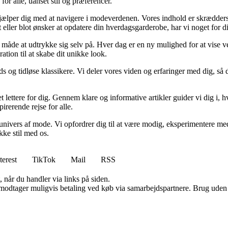
or alle, uanset stil og præferencer.
r hjælper dig med at navigere i modeverdenen. Vores indhold er skrædders
t eller blot ønsker at opdatere din hverdagsgarderobe, har vi noget for d
en måde at udtrykke sig selv på. Hver dag er en ny mulighed for at vise v
ation til at skabe dit unikke look.
s og tidløse klassikere. Vi deler vores viden og erfaringer med dig, så d
t lettere for dig. Gennem klare og informative artikler guider vi dig i,
irerende rejse for alle.
nivers af mode. Vi opfordrer dig til at være modig, eksperimentere med 
kke stil med os.
terest
TikTok
Mail
RSS
 når du handler via links på siden.
tager muligvis betaling ved køb via samarbejdspartnere. Brug uden till