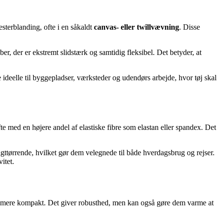
esterblanding, ofte i en såkaldt
canvas- eller twillvævning
. Disse
, der er ekstremt slidstærk og samtidig fleksibel. Det betyder, at
e ideelle til byggepladser, værksteder og udendørs arbejde, hvor tøj skal
fte med en højere andel af elastiske fibre som elastan eller spandex. Det
igttørrende, hvilket gør dem velegnede til både hverdagsbrug og rejser.
itet.
e og mere kompakt. Det giver robusthed, men kan også gøre dem varme at