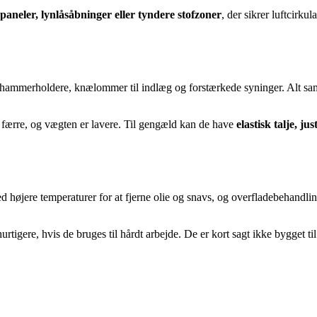
aneler, lynlåsåbninger eller tyndere stofzoner
, der sikrer luftcirk
ammerholdere, knælommer til indlæg og forstærkede syninger. Alt sammen
 færre, og vægten er lavere. Til gengæld kan de have
elastisk talje, j
 højere temperaturer for at fjerne olie og snavs, og overfladebehandlin
 hurtigere, hvis de bruges til hårdt arbejde. De er kort sagt ikke bygget 