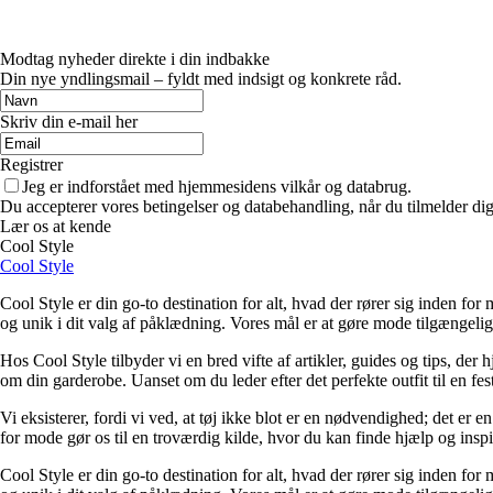
Modtag nyheder direkte i din indbakke
Din nye yndlingsmail – fyldt med indsigt og konkrete råd.
Skriv din e-mail her
Registrer
Jeg er indforstået med hjemmesidens vilkår og databrug.
Du accepterer vores betingelser og databehandling, når du tilmelder di
Lær os at kende
Cool Style
Cool Style
Cool Style er din go-to destination for alt, hvad der rører sig inden for
og unik i dit valg af påklædning. Vores mål er at gøre mode tilgængelig f
Hos Cool Style tilbyder vi en bred vifte af artikler, guides og tips, de
om din garderobe. Uanset om du leder efter det perfekte outfit til en fes
Vi eksisterer, fordi vi ved, at tøj ikke blot er en nødvendighed; det er 
for mode gør os til en troværdig kilde, hvor du kan finde hjælp og inspir
Cool Style er din go-to destination for alt, hvad der rører sig inden for