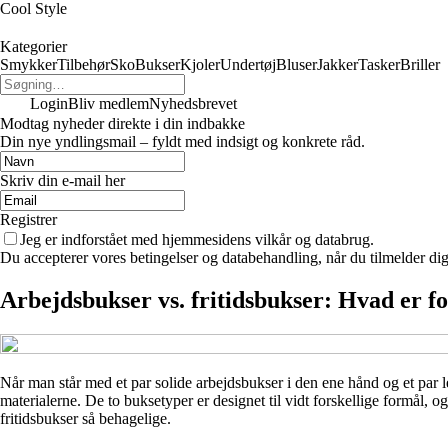
Cool Style
Kategorier
Smykker
Tilbehør
Sko
Bukser
Kjoler
Undertøj
Bluser
Jakker
Tasker
Briller
Login
Bliv medlem
Nyhedsbrevet
Modtag nyheder direkte i din indbakke
Din nye yndlingsmail – fyldt med indsigt og konkrete råd.
Skriv din e-mail her
Registrer
Jeg er indforstået med hjemmesidens vilkår og databrug.
Du accepterer vores betingelser og databehandling, når du tilmelder di
Arbejdsbukser vs. fritidsbukser: Hvad er f
Når man står med et par solide arbejdsbukser i den ene hånd og et par le
materialerne. De to buksetyper er designet til vidt forskellige formål, o
fritidsbukser så behagelige.