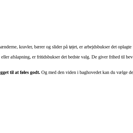
nderne, kravler, bærer og slider på tøjet, er arbejdsbukser det oplagte
ser eller afslapning, er fritidsbukser det bedste valg. De giver frihed t
et til at føles godt.
Og med den viden i baghovedet kan du vælge det ri